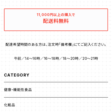
術を お肌のために応用して生まれた美容液で
により細胞が活性化し、キメが整い、ハリのある、
す。 パイ源の素をたっぷり含んだ還元水をベー
みずみずしい美肌に導きます。 肌にやさしい、植
スに、 植物由来成分や発酵エキスを配合。 お肌
11,000円以上の購入で
物性スクワラン・ホホバオイル・カンゾウ根エキ
配送料無料
を“無理に引き上げる”のではなく、 お肌本来の
スなどの高級天然植物由来の成分を配合。 酸化
修復力を引き出すという発想から設計されてい
しやすい動物性の原料は一切使わず、すべての
ます。 水分と油分のバランスを整え、 角層のす
原料はπ処理済みです。 【成分】 水、パルミチン
みずみまでうるおいを届けることで、 ・毛穴が目
酸イソプロピル、プロパンジオール、オリーブ油、
配達希望時間のある方は、注文時「備考欄」にてご記入ください。
立ちにくいお肌の印象へ ・ふっくらとしたハリ感
グリセリン、セタノール、ステアリン酸グリセリル
・ぐっすり眠った翌朝のようなやわらかさ を感じ
(SE)、ベントナイト 、スクワラン(オリーブ由来)、
午前／14～16時／16～18時／18～20時／20～21時
やすくなります。 ・夜だけでなく、朝もお使いいた
ホホバ種子油、カンゾウ根エキス、アスコルビル
だけます。 ・酸化しやすい動物性の原料は一切
エチル、ケイ酸(Na/K/Al)、酸化Ca、酸化鉄、酸
CATEGORY
使わず、すべての原料はπ処理済み。 ・美容液は
化Mg、酸化チタン、ヘキサ(ヒドロキシステアリ
『穀果精』『宝珠クリーム』と併用することで、さら
ン酸/ステアリン酸/ロジン酸)ジペンタエリスリ
健康・機能性食品
に効果を実感しやすいのでライン使いがおすす
チル、マイカ、酸化Al、ステアリン酸、フェノキシエ
めです。 【クリーンビューティー処方】 「クリーン
タノール、ポリソルベート60、ジメチコン、キサン
化粧品
ビューティー処方」とは、肌や地球環境への配慮
タンガム