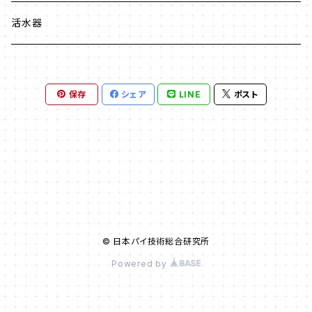
を目的とした処方で、具体的には有害とされる
成分を使用せず、環境に優しい素材や製造プロ
活水器
セスを採用し、倫理的な原料調達や動物実験の
不実施などを重視する考え方です。 これは、特
定の成分を「フリー（含まない）」にするだけでな
保存
シェア
LINE
ポスト
く、科学的根拠に基づいた成分選定や、透明性の
高い情報公開も含まれます。 【成分】 水、グリセ
リン、プロパンジオール 、キサンタンガム 、カプリ
リルグリコール 、ＰＥＧ－５０水添ヒマシ油 、グ
リチルリチン酸２Ｋ、アラントイン、ＢＧ、シソ葉エ
キス、カンゾウ根エキス、ローズマリーエキス、ワ
レモコウエキス、ビルベリー葉エキス、キハダ樹
皮エキス、リンゴ果実エキス、アスペルギルス／
© 日本パイ技術総合研究所
ウワバミソウ珠芽発酵物、ガラクトミセス・オリー
Powered by
ブ葉発酵エキス、グルコノバクター・ハチミツ発
酵液、フラーレン、ＰＶＰ、酸化銀、加水分解ヒア