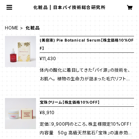
化粧品 | 日本パイ技術総合研究所
HOME
化粧品
(美容液) Pie Botanical Serum【株主価格10%ＯF
F】
¥11,430
体内の酸化に着目してきた「パイ源」の技術を、
お肌へ。 植物の生命力が詰まった毛穴リフト美
容液。 内容量 30ml 紫外線やストレス、乾燥、
年齢による変化。 私たちのお肌は日々「酸化」と
宝珠クリーム【株主価格10%ＯFF】
いうダメージを受けています。 酸化が進むと、
¥8,910
ハリ不足・毛穴のゆるみ・くすみといった 年齢サ
インが現れやすくなります。 Pie Botanical Ser
定価：9,900円のところ、株主様限定10%OFF！
umは、 体内の酸化に着目してきた「パイ源」の技
内容量 50g 高級天然鉱石「宝珠」の遠赤効果